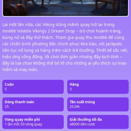
Lại một lần nữa, các Viking dũng mãnh quay trở lại trong
mn666 Volatile Vikings 2 Dream Drop – trò chơi hoành tráng,
bùng nổ và đầy thử thách. Tham gia quay thu mn666 để cùng
các chiến binh phương Bắc chinh phục kho báu, với jackpots
liên tục nổ tung và hàng trăm cách trả thưởng. Thiết kế sắc nét,
hiệu ứng sống động, lối chơi đơn giản nhưng đầy kịch tính –
đây là lựa chọn không thể bỏ lỡ cho những ai yêu thích sự mạo
hiểm và may mắn.
Cuộn
Hàng
5
3
Dòng thanh toán
Tần suất trúng
25
25.0%
Vòng quay miễn phí
Giải thưởng tối đa
1 lần mỗi 50 vòng quay
x8000 tiền cược