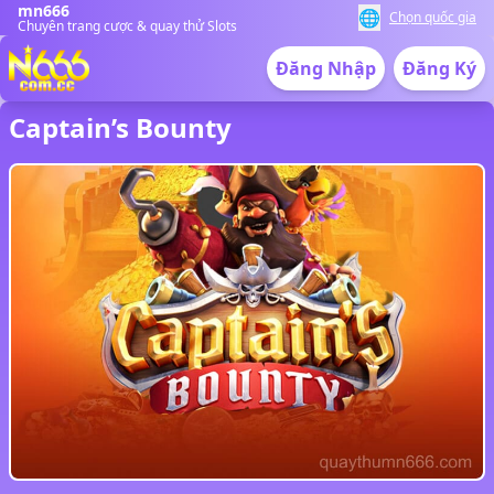
mn666
🌐
Chọn quốc gia
Chuyên trang cược & quay thử Slots
Đăng Nhập
Đăng Ký
Captain’s Bounty