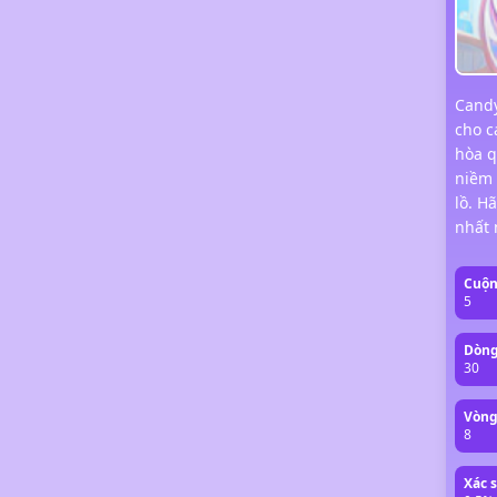
Candy
cho c
hòa q
niềm 
lồ. H
nhất 
Cuộ
5
Dòng
30
Vòng
8
Xác 