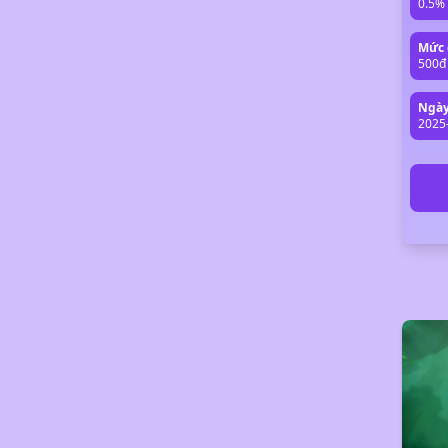
0.5%
Mức c
500đ 
Ngày
2025