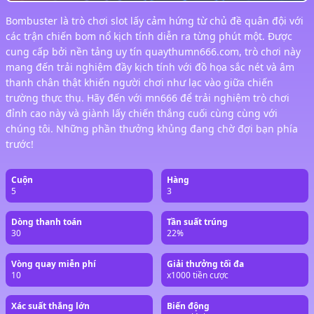
Bombuster là trò chơi slot lấy cảm hứng từ chủ đề quân đội với
các trận chiến bom nổ kịch tính diễn ra từng phút một. Được
cung cấp bởi nền tảng uy tín quaythumn666.com, trò chơi này
mang đến trải nghiệm đầy kịch tính với đồ họa sắc nét và âm
thanh chân thật khiến người chơi như lạc vào giữa chiến
trường thực thụ. Hãy đến với mn666 để trải nghiệm trò chơi
đỉnh cao này và giành lấy chiến thắng cuối cùng cùng với
chúng tôi. Những phần thưởng khủng đang chờ đợi bạn phía
trước!
Cuộn
Hàng
5
3
Dòng thanh toán
Tần suất trúng
30
22%
Vòng quay miễn phí
Giải thưởng tối đa
10
x1000 tiền cược
Xác suất thắng lớn
Biến động