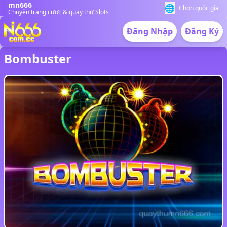
mn666
🌐
Chọn quốc gia
Chuyên trang cược & quay thử Slots
Đăng Nhập
Đăng Ký
Bombuster