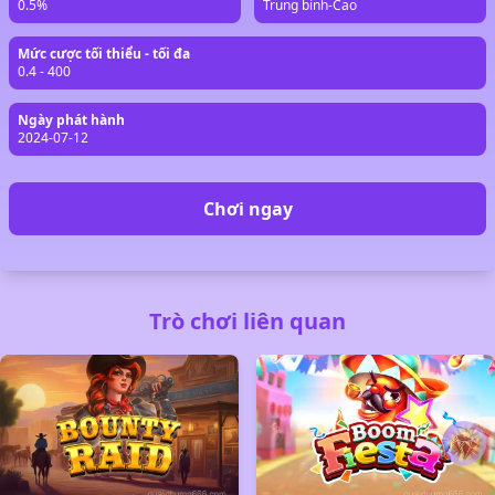
0.5%
Trung bình-Cao
Mức cược tối thiểu - tối đa
0.4 - 400
Ngày phát hành
2024-07-12
Chơi ngay
Trò chơi liên quan